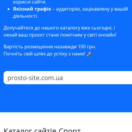
корисні сайти.
Якісний трафік
– аудиторію, зацікавлену у вашій
діяльності.
Долучайтеся до нашого каталогу вже сьогодні, і
нехай ваш проєкт стане помітним у світі онлайн!
Вартість розміщення назавжди 100 грн.
Почніть свій шлях до успіху з нами! 🚀
Каталог сайтів Спорт