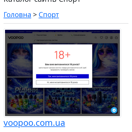
Головна
>
Спорт
voopoo.com.ua