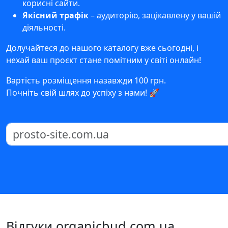
корисні сайти.
Якісний трафік
– аудиторію, зацікавлену у вашій
діяльності.
Долучайтеся до нашого каталогу вже сьогодні, і
нехай ваш проєкт стане помітним у світі онлайн!
Вартість розміщення назавжди 100 грн.
Почніть свій шлях до успіху з нами! 🚀
Відгуки organicbud.com.ua