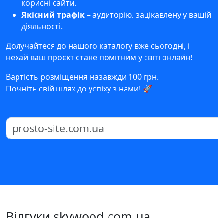
корисні сайти.
Якісний трафік
– аудиторію, зацікавлену у вашій
діяльності.
Долучайтеся до нашого каталогу вже сьогодні, і
нехай ваш проєкт стане помітним у світі онлайн!
Вартість розміщення назавжди 100 грн.
Почніть свій шлях до успіху з нами! 🚀
Відгуки skywood.com.ua