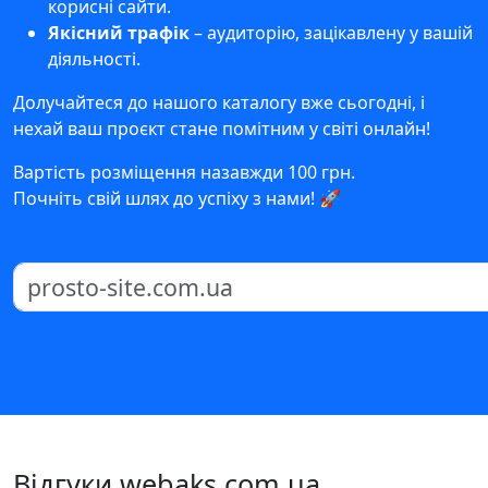
корисні сайти.
Якісний трафік
– аудиторію, зацікавлену у вашій
діяльності.
Долучайтеся до нашого каталогу вже сьогодні, і
нехай ваш проєкт стане помітним у світі онлайн!
Вартість розміщення назавжди 100 грн.
Почніть свій шлях до успіху з нами! 🚀
Відгуки webaks.com.ua