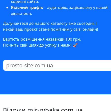
корисні сайти.
Якісний трафік
– аудиторію, зацікавлену у вашій
діяльності.
Долучайтеся до нашого каталогу вже сьогодні, і
нехай ваш проєкт стане помітним у світі онлайн!
Вартість розміщення назавжди 100 грн.
Почніть свій шлях до успіху з нами! 🚀
Відгуки mir-rybaka.com.ua